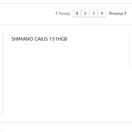
Назад
1
2
3
4
Вперед
SHIMANO CAIUS 151HGB