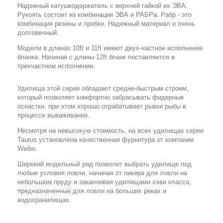
Надежный катушкодержатель с верхней гайкой их ЭВА.
Рукоять состоит из комбинации ЭВА и РАБРа. Рабр - это
комбинация резины и пробки. Надежный материал и очень
долговечный.
Модели в длинах 10ft и 11ft имеют двух-частное исполнение
бланка. Начиная с длины 12ft бланк поставляется в
трехчастном исполнении.
Удилища этой серии обладают средне-быстрым строем,
который позволяет комфортно забрасывать фидерные
оснастки, при этом хорошо отрабатывает рывки рыбы в
процессе вываживания.
Несмотря на невысокую стоимость, на всех удилищах серии
Taurus установлена качественная фурнитура от компании
Weibo.
Широкий модельный ряд позволит выбрать удилище под
любые условия ловли, начиная от пикера для ловли на
небольшом пруду и заканчивая удилищами хэви класса,
предназначенные для ловли на больших реках и
водохранилищах.