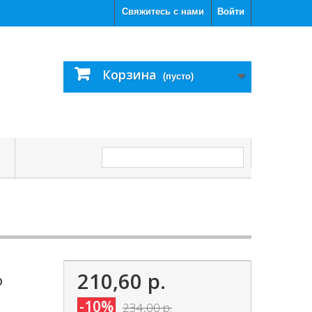
Свяжитесь с нами
Войти
Корзина
(пусто)
С
210,60 р.
р
-10%
234,00 р.