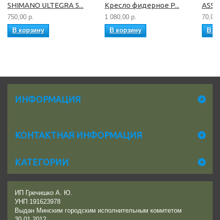
SHIMANO ULTEGRA 5...
Кресло фидерное P...
ASSO 
750,00 р.
1 080,00 р.
70,00 
В корзину
В корзину
В к
ИНФОРМАЦИЯ
КОНТАКТНАЯ ИНФОРМАЦИЯ
КАТЕГОРИИ
ИП Гречишко А. Ю.
УНП 191623978
Выдан Минским городским исполнительным комитетом
30.01.2012