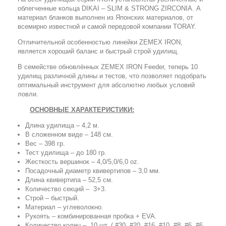
облегченные кольца DIKAI – SLIM & STRONG ZIRCONIA. А
материал бланков выполнен из Японских материалов, от
всемирно известной и самой передовой компании TORAY.
Отличительной особенностью линейки ZEMEX IRON,
является хороший баланс и быстрый строй удилищ.
В семействе обновлённых ZEMEX IRON Feeder, теперь 10
удилищ различной длины и тестов, что позволяет подобрать
оптимальный инструмент для абсолютно любых условий
ловли.
ОСНОВНЫЕ ХАРАКТЕРИСТИКИ:
Длина удилища – 4,2 м.
В сложенном виде – 148 см.
Вес – 398 гр.
Тест удилища – до 180 гр.
Жесткость вершинок – 4,0/5,0/6,0 oz.
Посадочный диаметр квивертипов – 3,0 мм.
Длина квивертипа – 52,5 см.
Количество секций – 3+3.
Строй – быстрый.
Материал – углеволокно.
Рукоять – комбинированная пробка + EVA.
Количество колец – 10 шт. ( #30, #20, #16, #10, #8, #6, #6,