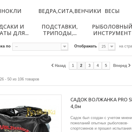
ИНОКЛИ
ВЕДРА,СИТА,ВЕНЧИКИ
ВЕСЫ
ДСАКИ И
ПОДСТАВКИ,
РЫБОЛОВНЫ
АТЫ ДЛЯ...
ТРИПОДЫ,...
ИНСТРУМЕНТ
ка по
Отображать
на стр
--
25
Назад
1
2
3
4
5
Вперед
26 - 50 из 106 товаров
САДОК ВОЛЖАНКА PRO 
4,0м
Садок был создан с учетом мнени
пожеланий опытных рыболовов-
спортсменов и прошел испытания