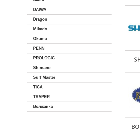
DAIWA
Dragon
Mikado
Okuma
PENN
PROLOGIC
S
Shimano
Surf Master
TiCA
TRAPER
Волжанка
ВО