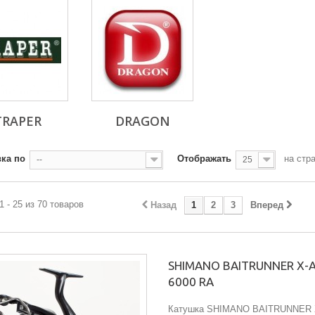
TRAPER
DRAGON
ка по
Отображать
на стр
--
25
1 - 25 из 70 товаров
Назад
1
2
3
Вперед
SHIMANO BAITRUNNER X-
6000 RA
Катушка SHIMANO BAITRUNNER