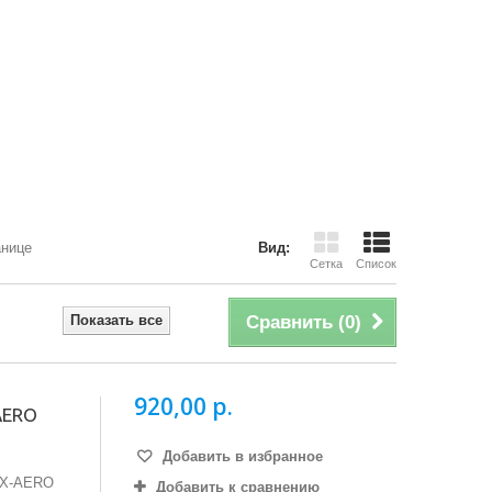
анице
Вид:
Сетка
Список
Показать все
Сравнить (
0
)
920,00 р.
AERO
Добавить в избранное
 X-AERO
Добавить к сравнению