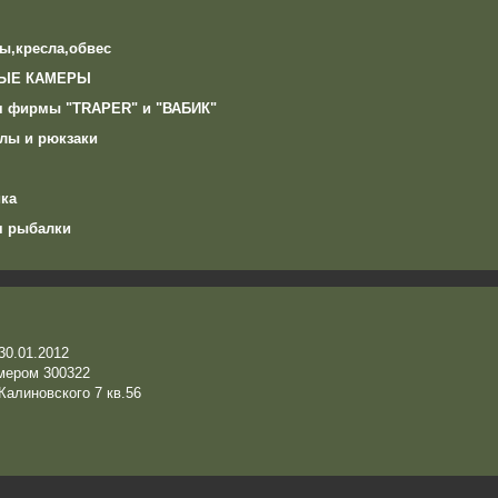
ы,кресла,обвес
ЫЕ КАМЕРЫ
я фирмы "TRAPER" и "ВАБИК"
лы и рюкзаки
ка
я рыбалки
0.01.2012
омером 300322
Калиновского 7 кв.56