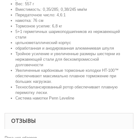
Вес: 557 г
Вместимость: 0,35/285; 0,38/245 мм/м
Передаточное число: 4,6:1
намотка: 76 см
Тормозное усилие: 6,8 кг
5+1 герметичных шарикоподшипников из нержавеющей
стали
цельнометаллический корпус
обработанная и анодированная алюминиевая шпуля
Тройное усиление и увеличенные размеры шестерни из
нержавеющей стали для бескомпромиссной
долговечности
Увеличенные карбоновые тормозные колодки HT-100™
обеспечивают максимально плавное торможение при
больших нагрузках.
Техносбалансированный ротор обеспечивает плавную
перемотку лески.
Система намотки Penn Leveline
ОТЗЫВЫ
Пока нет обзоров.