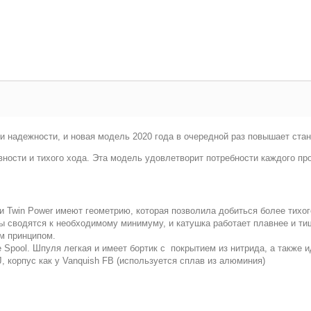
 и надежности, и новая модель 2020 года в очередной раз повышает ст
ности и тихого хода. Эта модель удовлетворит потребности каждого пр
рни Twin Power имеют геометрию, которая позволила добиться более тихог
фты сводятся к необходимому минимуму, и катушка работает плавнее и ти
м принципом.
 Spool. Шпуля легкая и имеет бортик с покрытием из нитрида, а также
J, корпус как у Vanquish FB (используется сплав из алюминия)