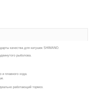
андарты качества для катушек SHIMANO.
одвинутого рыболова.
о и плавного хода.
ше.
 идеально работающий тормоз.