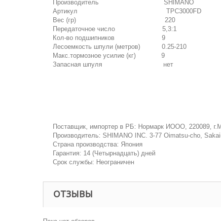
Производитель SHIMANO
Артикул TPC3000FD
Вес (гр) 220
Передаточное число 5,3:1
Кол-во подшипников 9
Лесоемкость шпули (метров) 0.25-210
Макс.тормозное усилие (кг) 9
Запасная шпуля нет
Поставщик, импортер в РБ: Нормарк ИООО, 220089, г.М
Производитель: SHIMANO INC. 3-77 Oimatsu-cho, Sakai-
Страна производства: Япония
Гарантия: 14 (Четырнадцать) дней
Срок службы: Неограничен
ОТЗЫВЫ