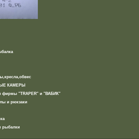
ыбалка
ы,кресла,обвес
ЫЕ КАМЕРЫ
я фирмы "TRAPER" и "ВАБИК"
лы и рюкзаки
ка
я рыбалки