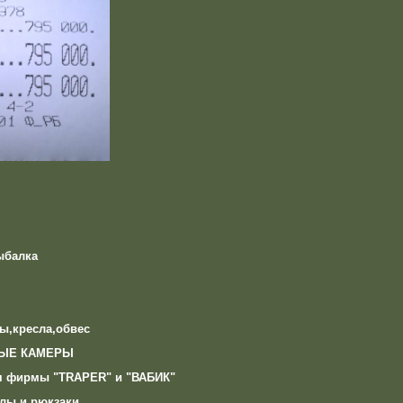
ыбалка
ы,кресла,обвес
ЫЕ КАМЕРЫ
я фирмы "TRAPER" и "ВАБИК"
лы и рюкзаки