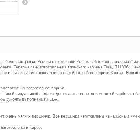
а рыболовном рынке России от компании Zemex. Обновленная серия фиде
анка. Теперь бланк изготовлен из японского карбона Toray Т1100G. Н
дерах и высказывали пожелания о еще большей сенсорике бланка. Новый 
ледовательно возросла сенсорика.
". Такой визуальный эффект достигается вплетением нитей карбона в б
рь рукоять выполнена из ЭВА.
нет очень мягких вершинок. Все вершинки изготовлены из карбона и им
 изготовлены в Корее.