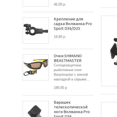
46,00 р.
Крепление для
садка Волжанка Pro
Sport D36/D25
19,80 р.
Очки SHIMANO
BEASTMASTER
Солнцезащитные
рыболовные очки
Beastmaster с мягкой
накладкой и серыми...
190,00 р.
Барашек
телескопической
ноги Волжанка Pro
Sport D36