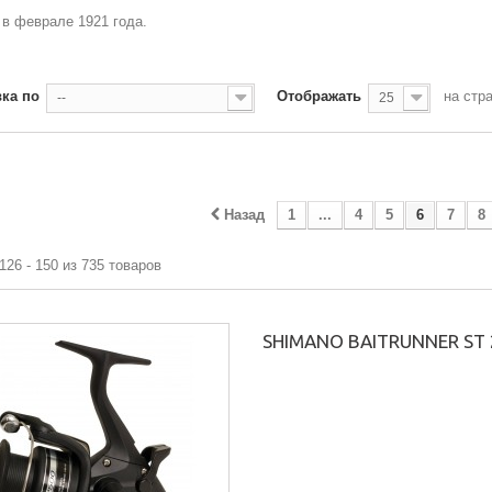
в феврале 1921 года.
ка по
Отображать
на стр
--
25
Назад
1
...
4
5
6
7
8
126 - 150 из 735 товаров
SHIMANO BAITRUNNER ST