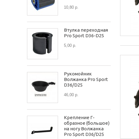
10,80 р.
Втулка переходная
Pro Sport D36-D25
5,00 р.
Рукомойник
Волжанка Pro Sport
D36/D25
46,00 р.
Крепление Г-
образное (большое)
на ногу Волжанка
Pro Sport D36/D25