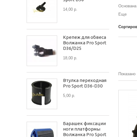
Основана 
14,00 р.
Еще
Сортиров
Крепеж для обвеса
Волжанка Pro Sport
D36/D25
18,00 р.
Показано 
Втулка переходная
Pro Sport D36-D30
5,00 р.
Барашек фиксации
ноги платформы
Волжанка Pro Sport